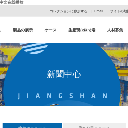
级中文在线播放
コレクションに參加する
|
Email
|
サイトの地
ス
製品の展示
ケース
生産現(xiàn)場
人材募集
新聞中心