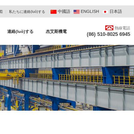
中國語
ENGLISH
日本語
図
|
私たちに連絡(luò)する
熱線電話
連絡(luò)する
杰艾斯機電
(86) 510-8025 6945