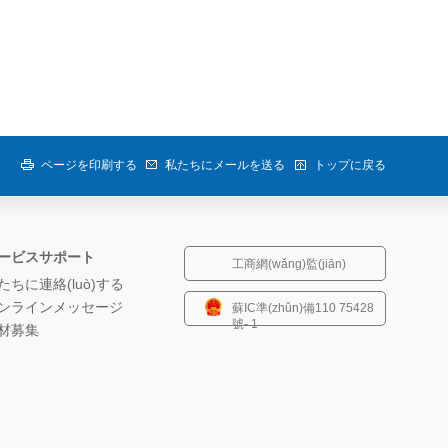
ページを印刷する
私たちにメールを送る
トップに戻る
ービスサポート
工商網(wǎng)監(jiān)
たちに連絡(luò)する
ンラインメッセージ
蘇IC準(zhǔn)備110 75428
號- 1
材募集