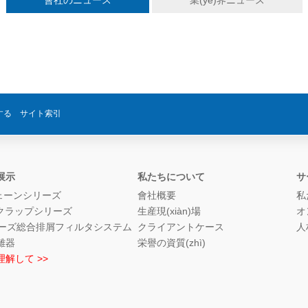
會社のニュース
業(yè)界ニュース
)する サイト索引
展示
私たちについて
サ
チェーンシリーズ
會社概要
私
スクラップシリーズ
生産現(xiàn)場
オ
リーズ総合排屑フィルタシステム
クライアントケース
人
離器
栄譽の資質(zhì)
解して >>