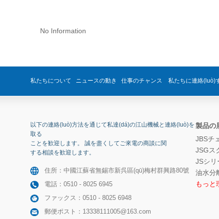
No Information
私たちについて ニュースの動き 仕事のチャンス 私たちに連絡(luò
以下の連絡(luò)方法を通じて私達(dá)の江山機械と連絡(luò)を
製品の
取る
JBS
ことを歓迎します。 誠を盡くしてご來電の商談に関
JSG
する相談を歓迎します。
JSシ
住所：中國江蘇省無錫市新呉區(qū)梅村群興路80號
油水分
もっと理
電話：0510 - 8025 6945
ファックス：0510 - 8025 6948
郵便ポスト：13338111005@163.com