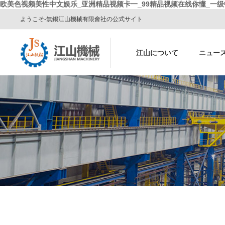
欧美色视频美性中文娱乐_亚洲精品视频卡一_99精品视频在线你懂_一
ようこそ-無錫江山機械有限會社の公式サイト
江山について
ニュー