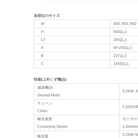
各部位のサイズ
W
400, 600, 800
H
600以上
L3
280以上
A
W+250以上
B
107以上
C
1450以上
性能(上列くず機(jī))
減速機(jī)
0.2KW 4
Geared Motor
チェーン
C2052H
Chain
輸送速度
モータの電
Conveying Speed
1.0m/min
0.2KW, 
輸送量