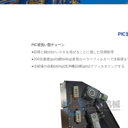
PI
PIC逆洗い型チェーン
●切屑と細(xì)かいスキを混ぜることに適した切屑処理
●200目濾過(guò)網(wǎng)多形ローラーフィルターで冷卻液を?y
●冷卻液の自動(dòng)洗浄機(jī)構(gòu)でフィルタリングする