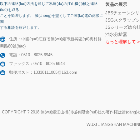
以下の連絡(luò)方法を通じて私達(dá)の江山機(jī)械と連絡
製品の展示
(luò)を取る
JBSチェーンシ
ことを歓迎します。 誠(chéng)を盡くしてご來(lái)電の商談に
JSGスクラップ
関
JSシリーズ総合
する相談を歓迎します。
油水分離器
住所：中國(guó)江蘇省無(wú)錫市新呉區(qū)梅村群
もっと理解して >
興路80號(hào)
電話：0510 - 8025 6945
ファックス：0510 - 8025 6948
郵便ポスト：13338111005@163.com
COPYRIGHT ? 2018 無(wú)錫江山機(jī)械有限會(huì)社の著作権は當(
WUXI JIANGSHAN MACHI