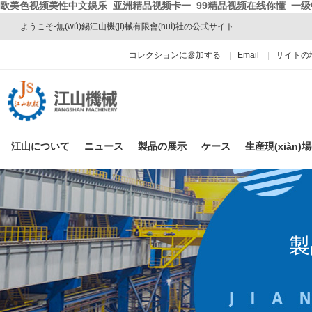
欧美色视频美性中文娱乐_亚洲精品视频卡一_99精品视频在线你懂_一
ようこそ-無(wú)錫江山機(jī)械有限會(huì)社の公式サイト
コレクションに參加する
|
Email
|
サイトの
江山について
ニュース
製品の展示
ケース
生産現(xiàn)場(
製