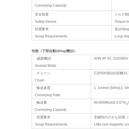
Conveying Capacity
0
安全裝置
トルク制
Safety Device
Torque l
切屑要求
長(zhǎ
Scrap Requirements
Long chi
性能（下部自動(dòng)機(jī)）
減速機(jī)
40W 4P AC 220/380V
Geared Motor
チェーン
C2050H節(jié)距離31
Chain
輸送速度
1 .1m/min [50Hz],1 .4
Conveying Rate
輸送量
W=600時(shí) 0.07m
3
Conveying Capacity
切屑要求
非磁性の小さな切屑（3
Scrap Requirements
Little non-magnetic s