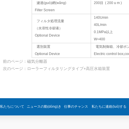
濾過(guò)網(wǎng)
200目 ( 200 u m )
Filter Screen
140Umin
フィルタ処理流量
40L/min
（水溶性冷卻液）
0.1MPa以上
Optional Device
W=400
選別裝置
電気制御箱、冷卻ポンプ
Optional Device
Electric control box,c
前のページ：磁気分離器
次のページ：ローラーフィルタリングタイプ+高圧水箱裝置
私たちについて ニュースの動(dòng)き 仕事のチャンス 私たちに連絡(luò)す